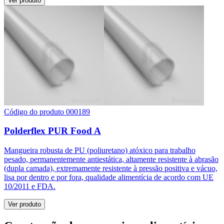
Ver produto
Código do produto 000189
Polderflex PUR Food A
Mangueira robusta de PU (poliuretano) atóxico para trabalho
pesado, permanentemente antiestática, altamente resistente à abrasão
(dupla camada), extremamente resistente à pressão positiva e vácuo,
lisa por dentro e por fora, qualidade alimentícia de acordo com UE
10/2011 e FDA.
Ver produto