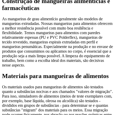
Construção de mangueiras alimentícias e
farmacêuticas
As mangueiras de grau alimentício geralmente são modelos de
mangueiras extrudadas. Nossas mangueiras para alimentos oferecem
a melhor resistência possível com muito boa resiliência e
flexibilidade. Temos mangueiras para alimentos com paredes
relativamente espessas (PU e PVC Polderflex), mangueiras de
tecido revestido, mangueiras espirais extrudadas em perfil e
mangueiras penumáticas. Especialmente na produção e no envase de
produtos que consumimos ou aplicamos no corpo, é essencial que a
produção seja a mais limpa possível. A limpeza do equipamento de
trabalho, bem como a escolha ideal dos materiais, são decisivas
nesse aspecto.
Materiais para mangueiras de alimentos
Os materiais usados para mangueiras de alimentos são testados
quanto a substâncias nocivas e aos chamados "valores de migração".
Para isso, simuladores de alimentos (meios de teste exemplares com,
por exemplo, base líquida, oleosa ou alcoólica) são testados -
divididos em grupos de substâncias - para determinar se e quantas
substâncias "migram" dos materiais para os meios. Essa migração
pode ocorrer fisicamente, por abrasão ou por reações químicas entre