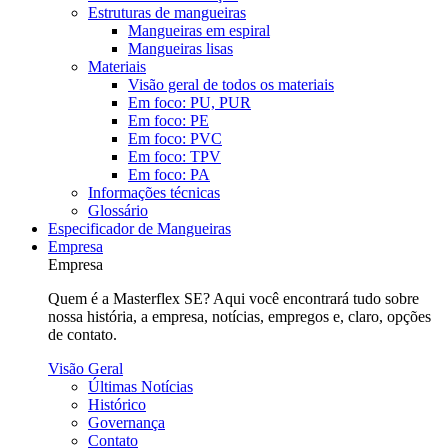
Estruturas de mangueiras
Mangueiras em espiral
Mangueiras lisas
Materiais
Visão geral de todos os materiais
Em foco: PU, PUR
Em foco: PE
Em foco: PVC
Em foco: TPV
Em foco: PA
Informações técnicas
Glossário
Especificador de Mangueiras
Empresa
Empresa
Quem é a Masterflex SE? Aqui você encontrará tudo sobre
nossa história, a empresa, notícias, empregos e, claro, opções
de contato.
Visão Geral
Últimas Notícias
Histórico
Governança
Contato