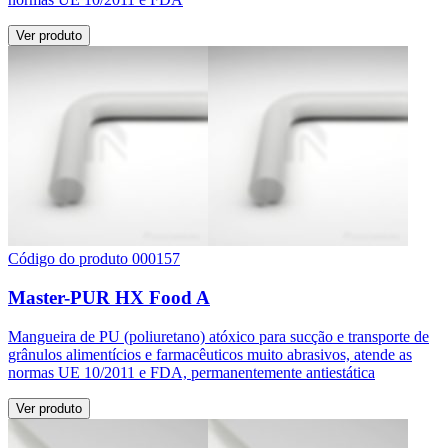
Ver produto
Código do produto 000157
Master-PUR HX Food A
Mangueira de PU (poliuretano) atóxico para sucção e transporte de
grânulos alimentícios e farmacêuticos muito abrasivos, atende as
normas UE 10/2011 e FDA, permanentemente antiestática
Ver produto