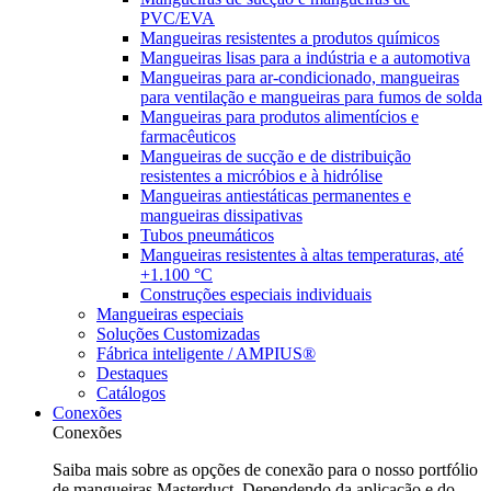
PVC/EVA
Mangueiras resistentes a produtos químicos
Mangueiras lisas para a indústria e a automotiva
Mangueiras para ar-condicionado, mangueiras
para ventilação e mangueiras para fumos de solda
Mangueiras para produtos alimentícios e
farmacêuticos
Mangueiras de sucção e de distribuição
resistentes a micróbios e à hidrólise
Mangueiras antiestáticas permanentes e
mangueiras dissipativas
Tubos pneumáticos
Mangueiras resistentes à altas temperaturas, até
+1.100 °C
Construções especiais individuais
Mangueiras especiais
Soluções Customizadas
Fábrica inteligente / AMPIUS®
Destaques
Catálogos
Conexões
Conexões
Saiba mais sobre as opções de conexão para o nosso portfólio
de mangueiras Masterduct. Dependendo da aplicação e do