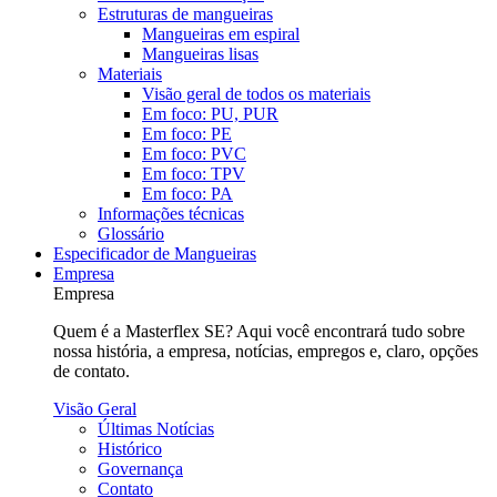
Estruturas de mangueiras
Mangueiras em espiral
Mangueiras lisas
Materiais
Visão geral de todos os materiais
Em foco: PU, PUR
Em foco: PE
Em foco: PVC
Em foco: TPV
Em foco: PA
Informações técnicas
Glossário
Especificador de Mangueiras
Empresa
Empresa
Quem é a Masterflex SE? Aqui você encontrará tudo sobre
nossa história, a empresa, notícias, empregos e, claro, opções
de contato.
Visão Geral
Últimas Notícias
Histórico
Governança
Contato