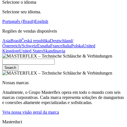
Selecione o idioma
Selecione seu idioma.
Português (Brasil)
English
Regiões de vendas disponíveis
Asia
Brasil
Česká republika
Deutschland/
Österreich/Schweiz
España
France
Italia
Polska
United
Kingdom
United States
Skandinavia
Search
Nossas marcas
Atualmente, o Grupo Masterflex opera em todo o mundo com seis
marcas corporativas. Cada marca representa soluções de mangueiras
e conexões altamente especializadas e sofisticadas.
Veja nossa visão geral da marca
Masterduct