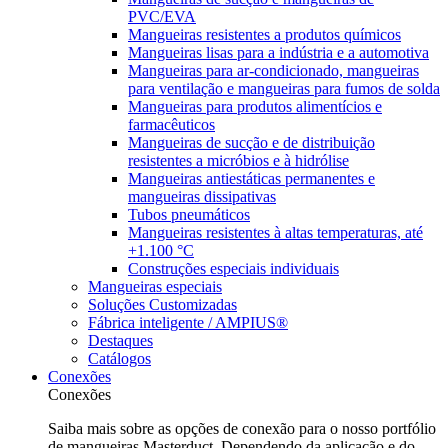
PVC/EVA
Mangueiras resistentes a produtos químicos
Mangueiras lisas para a indústria e a automotiva
Mangueiras para ar-condicionado, mangueiras
para ventilação e mangueiras para fumos de solda
Mangueiras para produtos alimentícios e
farmacêuticos
Mangueiras de sucção e de distribuição
resistentes a micróbios e à hidrólise
Mangueiras antiestáticas permanentes e
mangueiras dissipativas
Tubos pneumáticos
Mangueiras resistentes à altas temperaturas, até
+1.100 °C
Construções especiais individuais
Mangueiras especiais
Soluções Customizadas
Fábrica inteligente / AMPIUS®
Destaques
Catálogos
Conexões
Conexões
Saiba mais sobre as opções de conexão para o nosso portfólio
de mangueiras Masterduct. Dependendo da aplicação e do