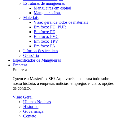
Estruturas de mangueiras
Mangueiras em espiral
Mangueiras lisas
Materiais
Visão geral de todos os materiais
Em foco: PU, PUR
Em foco: PE
Em foco: PVC
Em foco: TPV
Em foco: PA
Informações técnicas
Glossário
Especificador de Mangueiras
Empresa
Empresa
Quem é a Masterflex SE? Aqui você encontrará tudo sobre
nossa história, a empresa, notícias, empregos e, claro, opções
de contato.
Visão Geral
Últimas Notícias
Histórico
Governança
Contato