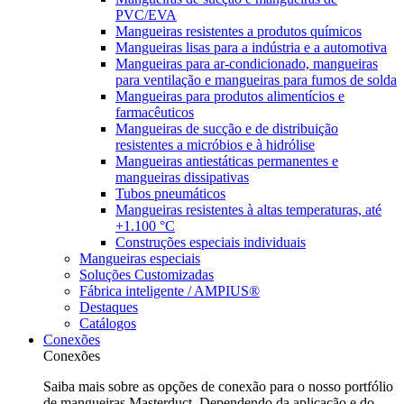
PVC/EVA
Mangueiras resistentes a produtos químicos
Mangueiras lisas para a indústria e a automotiva
Mangueiras para ar-condicionado, mangueiras
para ventilação e mangueiras para fumos de solda
Mangueiras para produtos alimentícios e
farmacêuticos
Mangueiras de sucção e de distribuição
resistentes a micróbios e à hidrólise
Mangueiras antiestáticas permanentes e
mangueiras dissipativas
Tubos pneumáticos
Mangueiras resistentes à altas temperaturas, até
+1.100 °C
Construções especiais individuais
Mangueiras especiais
Soluções Customizadas
Fábrica inteligente / AMPIUS®
Destaques
Catálogos
Conexões
Conexões
Saiba mais sobre as opções de conexão para o nosso portfólio
de mangueiras Masterduct. Dependendo da aplicação e do