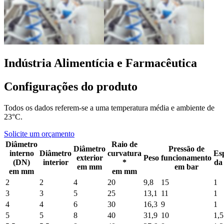
Indústria Alimentícia e Farmacêutica
Configurações do produto
Todos os dados referem-se a uma temperatura média e ambiente de
23°C.
Solicite um orçamento
Diâmetro
Raio de
Diâmetro
Pressão de
interno
Diâmetro
curvatura
Es
exterior
Peso
funcionamento
(DN)
interior
*
da
em mm
em bar
em mm
em mm
2
2
4
20
9,8
15
1
3
3
5
25
13,1
11
1
4
4
6
30
16,3
9
1
5
5
8
40
31,9
10
1,5