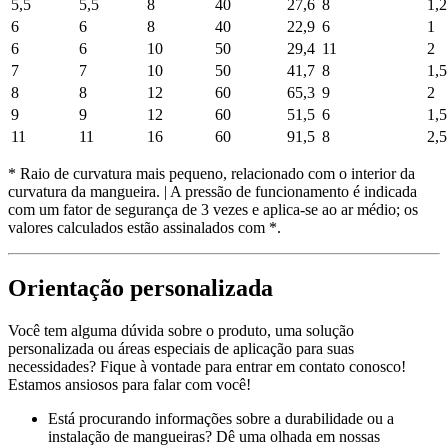
5,5
5,5
8
40
27,6
8
1,2
6
6
8
40
22,9
6
1
6
6
10
50
29,4
11
2
7
7
10
50
41,7
8
1,5
8
8
12
60
65,3
9
2
9
9
12
60
51,5
6
1,5
11
11
16
60
91,5
8
2,5
* Raio de curvatura mais pequeno, relacionado com o interior da
curvatura da mangueira. | A pressão de funcionamento é indicada
com um fator de segurança de 3 vezes e aplica-se ao ar médio; os
valores calculados estão assinalados com *.
Orientação personalizada
Você tem alguma dúvida sobre o produto, uma solução
personalizada ou áreas especiais de aplicação para suas
necessidades? Fique à vontade para entrar em contato conosco!
Estamos ansiosos para falar com você!
Está procurando informações sobre a durabilidade ou a
instalação de mangueiras? Dê uma olhada em nossas