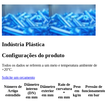
Indústria Plástica
Configurações do produto
Todos os dados se referem a um meio e temperatura ambiente de
+20°C.
Solicite um orçamento
Diâmetro
Raio de
Número de
Diâmetro
Peso
Pressão de
interno
curvatura
Artigo
exterior
em
funcionament
(DN)
*
estendido
em mm
kg/m
em bar
em mm
em mm