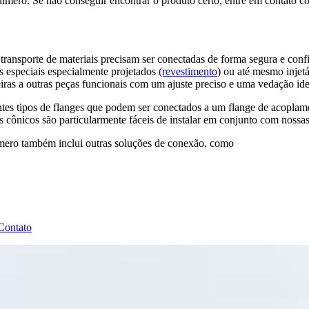
ímero. Se não conseguir encontrar o produto certo, entre em contato 
ransporte de materiais precisam ser conectadas de forma segura e confi
s especiais especialmente projetados
(revestimento
) ou até mesmo injet
iras a outras peças funcionais com um ajuste preciso e uma vedação ide
entes tipos de flanges que podem ser conectados a um flange de acoplam
 cônicos são particularmente fáceis de instalar em conjunto com nossas
límero também inclui outras soluções de conexão, como
Contato