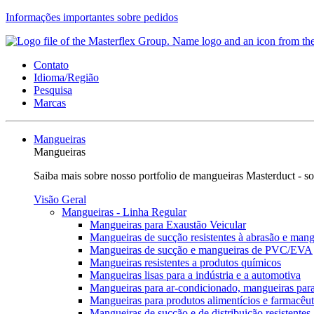
Informações importantes sobre pedidos
Contato
Idioma/Região
Pesquisa
Marcas
Mangueiras
Mangueiras
Saiba mais sobre nosso portfolio de mangueiras Masterduct - so
Visão Geral
Mangueiras - Linha Regular
Mangueiras para Exaustão Veicular
Mangueiras de sucção resistentes à abrasão e mang
Mangueiras de sucção e mangueiras de PVC/EVA
Mangueiras resistentes a produtos químicos
Mangueiras lisas para a indústria e a automotiva
Mangueiras para ar-condicionado, mangueiras para
Mangueiras para produtos alimentícios e farmacêut
Mangueiras de sucção e de distribuição resistentes 