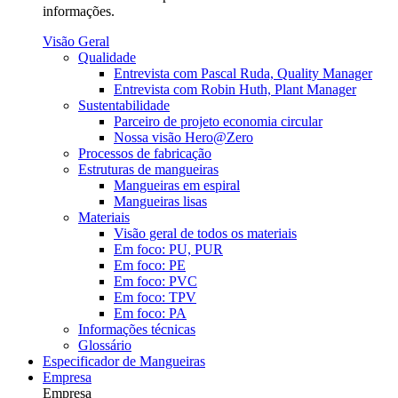
informações.
Visão Geral
Qualidade
Entrevista com Pascal Ruda, Quality Manager
Entrevista com Robin Huth, Plant Manager
Sustentabilidade
Parceiro de projeto economia circular
Nossa visão Hero@Zero
Processos de fabricação
Estruturas de mangueiras
Mangueiras em espiral
Mangueiras lisas
Materiais
Visão geral de todos os materiais
Em foco: PU, PUR
Em foco: PE
Em foco: PVC
Em foco: TPV
Em foco: PA
Informações técnicas
Glossário
Especificador de Mangueiras
Empresa
Empresa