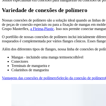
Somos especialistas em conexões para mangueiras ou conexões de pol
Variedade de conexões de polímero
Nossas conexões de polímero são a solução ideal quando as linhas de t
de peças de conexão especiais ou para a fixação de mangas em molde
Grupo Masterflex,
a Fleima-Plastic
. Isso nos permite conectar mangue
O portfólio de nossas conexões de polímero inclui inicialmente difer
rosqueados é complementada por vários flanges cônicos. Esses flanges
Além dos diferentes tipos de flanges, nossa linha de conexões de po
Mangas - incluindo uma manga termoencolhível
Conectores
Terminais de mangueira e
Colarinhos de mangueira
Vantagens das conexões de polímero
Seleção da conexão de polímero