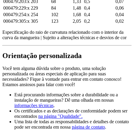
000479:203:x
203
68
1,33
0,5
0,07
000479:229:x
229
84
1,48
0,4
0,06
000479:254:x
254
102
1,68
0,4
0,04
000479:305:x
305
123
2,05
0,2
0,02
Especificação do raio de curvatura relacionado com o interior da
curva da mangueira | Sujeito a alterações técnicas e desvios de cor
Orientação personalizada
Você tem alguma dúvida sobre o produto, uma solução
personalizada ou áreas especiais de aplicação para suas
necessidades? Fique à vontade para entrar em contato conosco!
Estamos ansiosos para falar com você!
Está procurando informações sobre a durabilidade ou a
instalação de mangueiras? Dê uma olhada em nossas
informações técnicas
.
Os certificados e as declarações de conformidade podem ser
encontrados
na página "Qualidade".
Uma lista de todas as responsabilidades e detalhes de contato
pode ser encontrada em nossa
página de contato
.