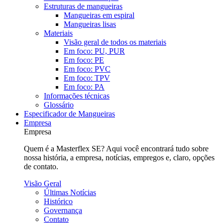
Estruturas de mangueiras
Mangueiras em espiral
Mangueiras lisas
Materiais
Visão geral de todos os materiais
Em foco: PU, PUR
Em foco: PE
Em foco: PVC
Em foco: TPV
Em foco: PA
Informações técnicas
Glossário
Especificador de Mangueiras
Empresa
Empresa
Quem é a Masterflex SE? Aqui você encontrará tudo sobre
nossa história, a empresa, notícias, empregos e, claro, opções
de contato.
Visão Geral
Últimas Notícias
Histórico
Governança
Contato