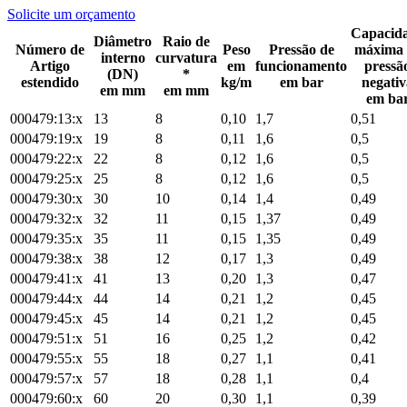
Solicite um orçamento
Capacid
Diâmetro
Raio de
Número de
Peso
Pressão de
máxima 
interno
curvatura
Artigo
em
funcionamento
pressã
(DN)
*
estendido
kg/m
em bar
negativ
em mm
em mm
em ba
000479:13:x
13
8
0,10
1,7
0,51
000479:19:x
19
8
0,11
1,6
0,5
000479:22:x
22
8
0,12
1,6
0,5
000479:25:x
25
8
0,12
1,6
0,5
000479:30:x
30
10
0,14
1,4
0,49
000479:32:x
32
11
0,15
1,37
0,49
000479:35:x
35
11
0,15
1,35
0,49
000479:38:x
38
12
0,17
1,3
0,49
000479:41:x
41
13
0,20
1,3
0,47
000479:44:x
44
14
0,21
1,2
0,45
000479:45:x
45
14
0,21
1,2
0,45
000479:51:x
51
16
0,25
1,2
0,42
000479:55:x
55
18
0,27
1,1
0,41
000479:57:x
57
18
0,28
1,1
0,4
000479:60:x
60
20
0,30
1,1
0,39