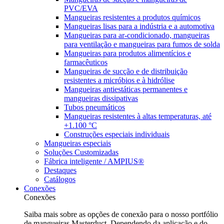
PVC/EVA
Mangueiras resistentes a produtos químicos
Mangueiras lisas para a indústria e a automotiva
Mangueiras para ar-condicionado, mangueiras
para ventilação e mangueiras para fumos de solda
Mangueiras para produtos alimentícios e
farmacêuticos
Mangueiras de sucção e de distribuição
resistentes a micróbios e à hidrólise
Mangueiras antiestáticas permanentes e
mangueiras dissipativas
Tubos pneumáticos
Mangueiras resistentes à altas temperaturas, até
+1.100 °C
Construções especiais individuais
Mangueiras especiais
Soluções Customizadas
Fábrica inteligente / AMPIUS®
Destaques
Catálogos
Conexões
Conexões
Saiba mais sobre as opções de conexão para o nosso portfólio
de mangueiras Masterduct. Dependendo da aplicação e do