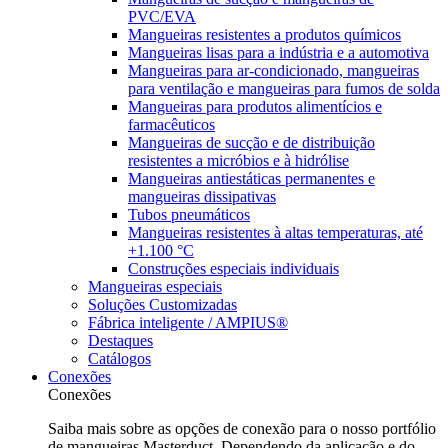
PVC/EVA
Mangueiras resistentes a produtos químicos
Mangueiras lisas para a indústria e a automotiva
Mangueiras para ar-condicionado, mangueiras
para ventilação e mangueiras para fumos de solda
Mangueiras para produtos alimentícios e
farmacêuticos
Mangueiras de sucção e de distribuição
resistentes a micróbios e à hidrólise
Mangueiras antiestáticas permanentes e
mangueiras dissipativas
Tubos pneumáticos
Mangueiras resistentes à altas temperaturas, até
+1.100 °C
Construções especiais individuais
Mangueiras especiais
Soluções Customizadas
Fábrica inteligente / AMPIUS®
Destaques
Catálogos
Conexões
Conexões
Saiba mais sobre as opções de conexão para o nosso portfólio
de mangueiras Masterduct. Dependendo da aplicação e do