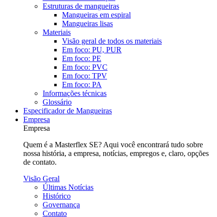
Estruturas de mangueiras
Mangueiras em espiral
Mangueiras lisas
Materiais
Visão geral de todos os materiais
Em foco: PU, PUR
Em foco: PE
Em foco: PVC
Em foco: TPV
Em foco: PA
Informações técnicas
Glossário
Especificador de Mangueiras
Empresa
Empresa
Quem é a Masterflex SE? Aqui você encontrará tudo sobre
nossa história, a empresa, notícias, empregos e, claro, opções
de contato.
Visão Geral
Últimas Notícias
Histórico
Governança
Contato