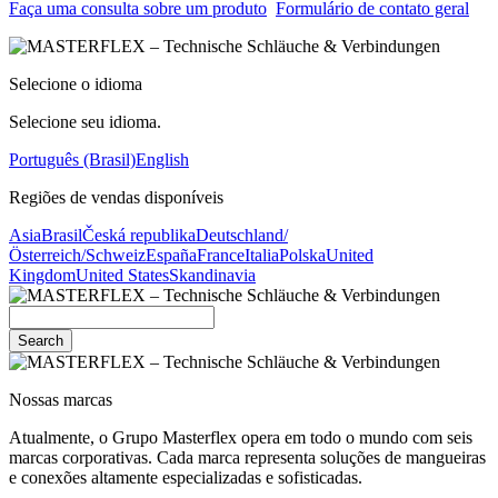
Faça uma consulta sobre um produto
Formulário de contato geral
Selecione o idioma
Selecione seu idioma.
Português (Brasil)
English
Regiões de vendas disponíveis
Asia
Brasil
Česká republika
Deutschland/
Österreich/Schweiz
España
France
Italia
Polska
United
Kingdom
United States
Skandinavia
Search
Nossas marcas
Atualmente, o Grupo Masterflex opera em todo o mundo com seis
marcas corporativas. Cada marca representa soluções de mangueiras
e conexões altamente especializadas e sofisticadas.