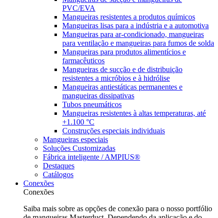
PVC/EVA
Mangueiras resistentes a produtos químicos
Mangueiras lisas para a indústria e a automotiva
Mangueiras para ar-condicionado, mangueiras
para ventilação e mangueiras para fumos de solda
Mangueiras para produtos alimentícios e
farmacêuticos
Mangueiras de sucção e de distribuição
resistentes a micróbios e à hidrólise
Mangueiras antiestáticas permanentes e
mangueiras dissipativas
Tubos pneumáticos
Mangueiras resistentes à altas temperaturas, até
+1.100 °C
Construções especiais individuais
Mangueiras especiais
Soluções Customizadas
Fábrica inteligente / AMPIUS®
Destaques
Catálogos
Conexões
Conexões
Saiba mais sobre as opções de conexão para o nosso portfólio
de mangueiras Masterduct. Dependendo da aplicação e do