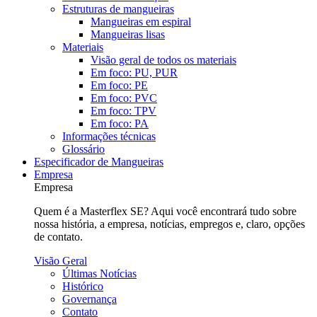
Estruturas de mangueiras
Mangueiras em espiral
Mangueiras lisas
Materiais
Visão geral de todos os materiais
Em foco: PU, PUR
Em foco: PE
Em foco: PVC
Em foco: TPV
Em foco: PA
Informações técnicas
Glossário
Especificador de Mangueiras
Empresa
Empresa
Quem é a Masterflex SE? Aqui você encontrará tudo sobre
nossa história, a empresa, notícias, empregos e, claro, opções
de contato.
Visão Geral
Últimas Notícias
Histórico
Governança
Contato