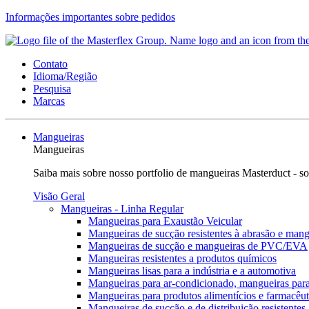
Informações importantes sobre pedidos
Contato
Idioma/Região
Pesquisa
Marcas
Mangueiras
Mangueiras
Saiba mais sobre nosso portfolio de mangueiras Masterduct - so
Visão Geral
Mangueiras - Linha Regular
Mangueiras para Exaustão Veicular
Mangueiras de sucção resistentes à abrasão e mang
Mangueiras de sucção e mangueiras de PVC/EVA
Mangueiras resistentes a produtos químicos
Mangueiras lisas para a indústria e a automotiva
Mangueiras para ar-condicionado, mangueiras para
Mangueiras para produtos alimentícios e farmacêut
Mangueiras de sucção e de distribuição resistentes 