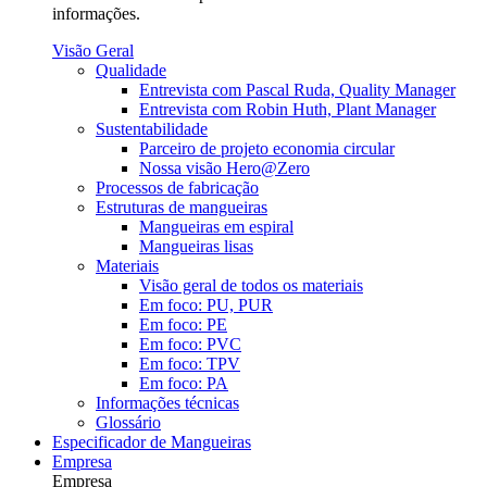
informações.
Visão Geral
Qualidade
Entrevista com Pascal Ruda, Quality Manager
Entrevista com Robin Huth, Plant Manager
Sustentabilidade
Parceiro de projeto economia circular
Nossa visão Hero@Zero
Processos de fabricação
Estruturas de mangueiras
Mangueiras em espiral
Mangueiras lisas
Materiais
Visão geral de todos os materiais
Em foco: PU, PUR
Em foco: PE
Em foco: PVC
Em foco: TPV
Em foco: PA
Informações técnicas
Glossário
Especificador de Mangueiras
Empresa
Empresa