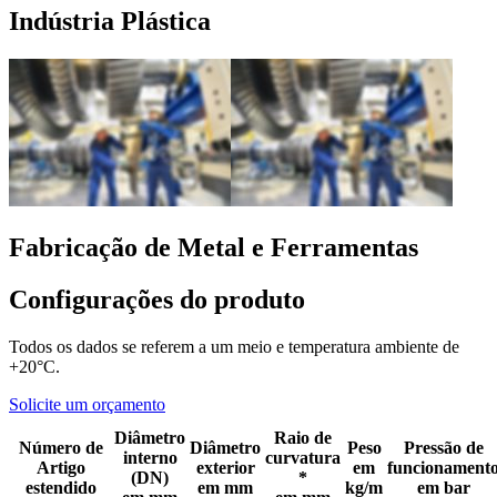
Indústria Plástica
Fabricação de Metal e Ferramentas
Configurações do produto
Todos os dados se referem a um meio e temperatura ambiente de
+20°C.
Solicite um orçamento
Diâmetro
Raio de
Número de
Diâmetro
Peso
Pressão de
interno
curvatura
Artigo
exterior
em
funcionament
(DN)
*
estendido
em mm
kg/m
em bar