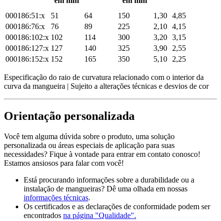
em mm
em mm
000186:51:x
51
64
150
1,30
4,85
000186:76:x
76
89
225
2,10
4,15
000186:102:x
102
114
300
3,20
3,15
000186:127:x
127
140
325
3,90
2,55
000186:152:x
152
165
350
5,10
2,25
Especificação do raio de curvatura relacionado com o interior da
curva da mangueira | Sujeito a alterações técnicas e desvios de cor
Orientação personalizada
Você tem alguma dúvida sobre o produto, uma solução
personalizada ou áreas especiais de aplicação para suas
necessidades? Fique à vontade para entrar em contato conosco!
Estamos ansiosos para falar com você!
Está procurando informações sobre a durabilidade ou a
instalação de mangueiras? Dê uma olhada em nossas
informações técnicas
.
Os certificados e as declarações de conformidade podem ser
encontrados
na página "Qualidade".