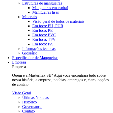
Estruturas de mangueiras
Mangueiras em espiral
Mangueiras lisas
Materiais
Visão geral de todos os materiais
Em foco: PU, PUR
Em foco: PE
Em foco: PVC
Em foco: TPV
Em foco: PA
Informações técnicas
Glossário
Especificador de Mangueiras
Empresa
Empresa
Quem é a Masterflex SE? Aqui você encontrará tudo sobre
nossa história, a empresa, notícias, empregos e, claro, opções
de contato.
Visão Geral
Últimas Notícias
Histórico
Governança
Contato