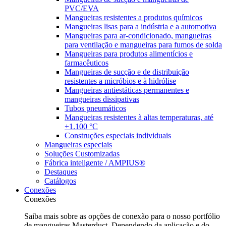
PVC/EVA
Mangueiras resistentes a produtos químicos
Mangueiras lisas para a indústria e a automotiva
Mangueiras para ar-condicionado, mangueiras
para ventilação e mangueiras para fumos de solda
Mangueiras para produtos alimentícios e
farmacêuticos
Mangueiras de sucção e de distribuição
resistentes a micróbios e à hidrólise
Mangueiras antiestáticas permanentes e
mangueiras dissipativas
Tubos pneumáticos
Mangueiras resistentes à altas temperaturas, até
+1.100 °C
Construções especiais individuais
Mangueiras especiais
Soluções Customizadas
Fábrica inteligente / AMPIUS®
Destaques
Catálogos
Conexões
Conexões
Saiba mais sobre as opções de conexão para o nosso portfólio
de mangueiras Masterduct. Dependendo da aplicação e do