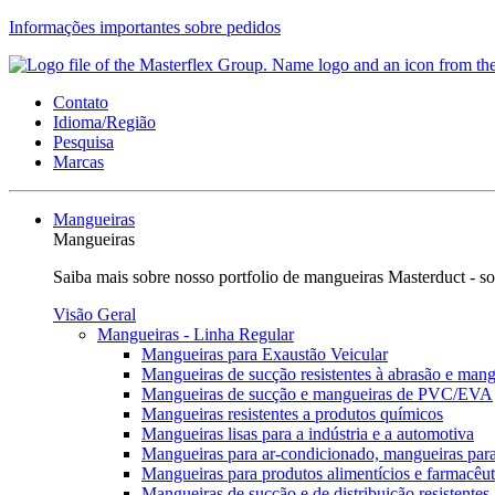
Informações importantes sobre pedidos
Contato
Idioma/Região
Pesquisa
Marcas
Mangueiras
Mangueiras
Saiba mais sobre nosso portfolio de mangueiras Masterduct - so
Visão Geral
Mangueiras - Linha Regular
Mangueiras para Exaustão Veicular
Mangueiras de sucção resistentes à abrasão e mang
Mangueiras de sucção e mangueiras de PVC/EVA
Mangueiras resistentes a produtos químicos
Mangueiras lisas para a indústria e a automotiva
Mangueiras para ar-condicionado, mangueiras para
Mangueiras para produtos alimentícios e farmacêut
Mangueiras de sucção e de distribuição resistentes 