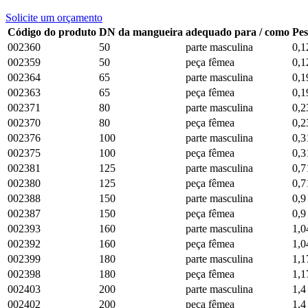
Solicite um orçamento
Código do produto
DN da mangueira
adequado para / como
Pes
002360
50
parte masculina
0,1
002359
50
peça fêmea
0,1
002364
65
parte masculina
0,1
002363
65
peça fêmea
0,1
002371
80
parte masculina
0,2
002370
80
peça fêmea
0,2
002376
100
parte masculina
0,3
002375
100
peça fêmea
0,3
002381
125
parte masculina
0,7
002380
125
peça fêmea
0,7
002388
150
parte masculina
0,9
002387
150
peça fêmea
0,9
002393
160
parte masculina
1,0
002392
160
peça fêmea
1,0
002399
180
parte masculina
1,1
002398
180
peça fêmea
1,1
002403
200
parte masculina
1,4
002402
200
peça fêmea
1,4