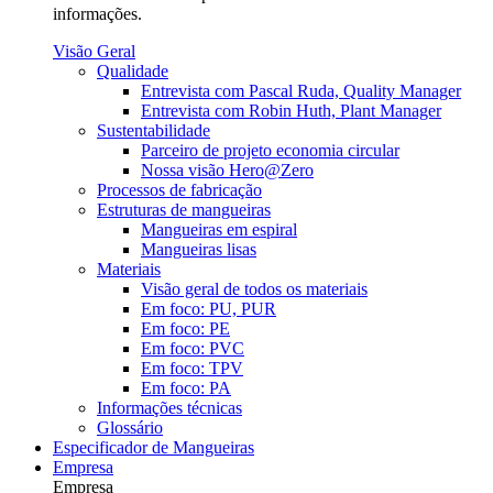
informações.
Visão Geral
Qualidade
Entrevista com Pascal Ruda, Quality Manager
Entrevista com Robin Huth, Plant Manager
Sustentabilidade
Parceiro de projeto economia circular
Nossa visão Hero@Zero
Processos de fabricação
Estruturas de mangueiras
Mangueiras em espiral
Mangueiras lisas
Materiais
Visão geral de todos os materiais
Em foco: PU, PUR
Em foco: PE
Em foco: PVC
Em foco: TPV
Em foco: PA
Informações técnicas
Glossário
Especificador de Mangueiras
Empresa
Empresa