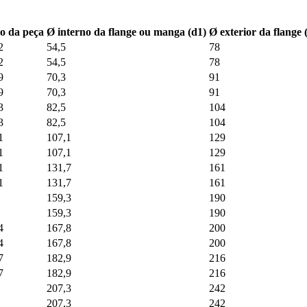
o da peça
Ø interno da flange ou manga (d1)
Ø exterior da flange 
2
54,5
78
2
54,5
78
9
70,3
91
9
70,3
91
3
82,5
104
3
82,5
104
1
107,1
129
1
107,1
129
1
131,7
161
1
131,7
161
159,3
190
159,3
190
4
167,8
200
4
167,8
200
7
182,9
216
7
182,9
216
207,3
242
207,3
242