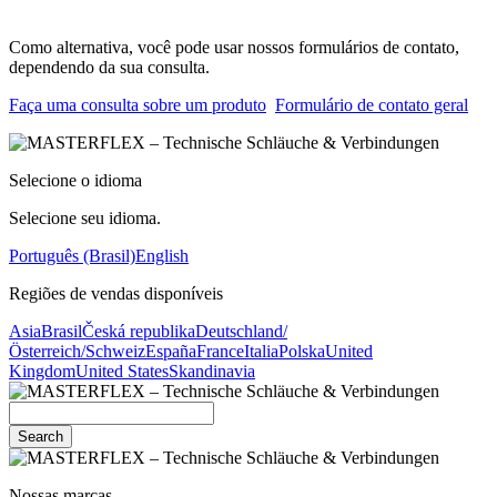
Como alternativa, você pode usar nossos formulários de contato,
dependendo da sua consulta.
Faça uma consulta sobre um produto
Formulário de contato geral
Selecione o idioma
Selecione seu idioma.
Português (Brasil)
English
Regiões de vendas disponíveis
Asia
Brasil
Česká republika
Deutschland/
Österreich/Schweiz
España
France
Italia
Polska
United
Kingdom
United States
Skandinavia
Search
Nossas marcas