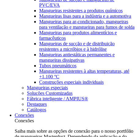
PVC/EVA
Mangueiras resistentes a produtos químicos
Mangueiras lisas para a indústria e a automotiva
Mangueiras para ar-condicionado, mangueiras
para ventilação e mangueiras para fumos de solda
Mangueiras para produtos alimentícios e
farmacêuticos
Mangueiras de sucção e de distribuição
resistentes a micróbios e à hidrólise
Mangueiras antiestáticas permanentes e
mangueiras dissipativas
Tubos pneumáticos
Mangueiras resistentes à altas temperaturas, até
+1.100 °C
Construções especiais individuais
Mangueiras especiais
Soluções Customizadas
Fábrica inteligente / AMPIUS®
Destaques
Catálogos
Conexões
Conexões
Saiba mais sobre as opções de conexão para o nosso portfólio
de mangueiras Masterduct. Dependendo da aplicação e do