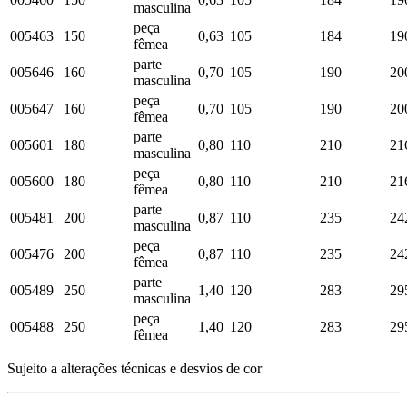
masculina
peça
005463
150
0,63
105
184
19
fêmea
parte
005646
160
0,70
105
190
20
masculina
peça
005647
160
0,70
105
190
20
fêmea
parte
005601
180
0,80
110
210
21
masculina
peça
005600
180
0,80
110
210
21
fêmea
parte
005481
200
0,87
110
235
24
masculina
peça
005476
200
0,87
110
235
24
fêmea
parte
005489
250
1,40
120
283
29
masculina
peça
005488
250
1,40
120
283
29
fêmea
Sujeito a alterações técnicas e desvios de cor