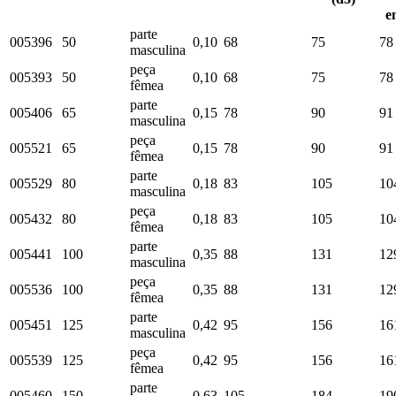
e
parte
005396
50
0,10
68
75
78
masculina
peça
005393
50
0,10
68
75
78
fêmea
parte
005406
65
0,15
78
90
91
masculina
peça
005521
65
0,15
78
90
91
fêmea
parte
005529
80
0,18
83
105
10
masculina
peça
005432
80
0,18
83
105
10
fêmea
parte
005441
100
0,35
88
131
12
masculina
peça
005536
100
0,35
88
131
12
fêmea
parte
005451
125
0,42
95
156
16
masculina
peça
005539
125
0,42
95
156
16
fêmea
parte
005460
150
0,63
105
184
19