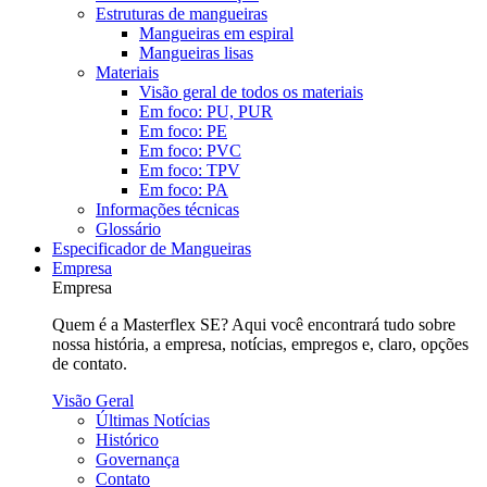
Estruturas de mangueiras
Mangueiras em espiral
Mangueiras lisas
Materiais
Visão geral de todos os materiais
Em foco: PU, PUR
Em foco: PE
Em foco: PVC
Em foco: TPV
Em foco: PA
Informações técnicas
Glossário
Especificador de Mangueiras
Empresa
Empresa
Quem é a Masterflex SE? Aqui você encontrará tudo sobre
nossa história, a empresa, notícias, empregos e, claro, opções
de contato.
Visão Geral
Últimas Notícias
Histórico
Governança
Contato