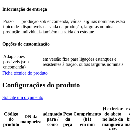
Informação de entrega
Prazo
produção sob encomenda, várias larguras nominais estão
típico de
disponíveis na saída da produção, larguras nominais
produção
individuais também na saída do estoque
Opções de customização
Adaptações
em versão fixa para ligações estanques e
possíveis (sob
resistentes à tração, outras larguras nominais
encomenda)
Ficha técnica do produto
Configurações do produto
Solicite um orçamento
Ø exterior
ex
Código
adequado
Peso
Comprimento
do abeto
DN da
do
para /
da
(h1)
no lado da
b
mangueira
produto
como
peça
em mm
mangueira
ma
(d3)