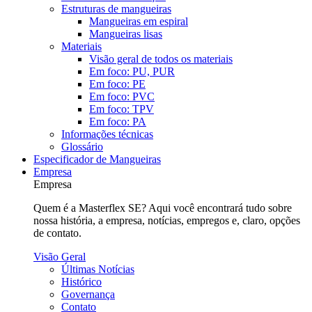
Estruturas de mangueiras
Mangueiras em espiral
Mangueiras lisas
Materiais
Visão geral de todos os materiais
Em foco: PU, PUR
Em foco: PE
Em foco: PVC
Em foco: TPV
Em foco: PA
Informações técnicas
Glossário
Especificador de Mangueiras
Empresa
Empresa
Quem é a Masterflex SE? Aqui você encontrará tudo sobre
nossa história, a empresa, notícias, empregos e, claro, opções
de contato.
Visão Geral
Últimas Notícias
Histórico
Governança
Contato