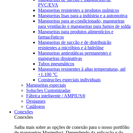
PVC/EVA
Mangueiras resistentes a produtos químicos
Mangueiras lisas para a indústria e a automotiva
Mangueiras para ar-condicionado, mangueiras
para ventilação e mangueiras para fumos de solda
Mangueiras para produtos alimentícios e
farmacêuticos
Mangueiras de sucção e de distribuição
resistentes a micróbios e à hidrólise
Mangueiras antiestáticas permanentes e
mangueiras dissipativas
Tubos pneumáticos
Mangueiras resistentes à altas temperaturas, até
+1.100 °C
Construções especiais individuais
Mangueiras especiais
Soluções Customizadas
Fábrica inteligente / AMPIUS®
Destaques
Catálogos
Conexões
Conexões
Saiba mais sobre as opções de conexão para o nosso portfólio
de mangueiras Masterduct. Dependendo da aplicação e do