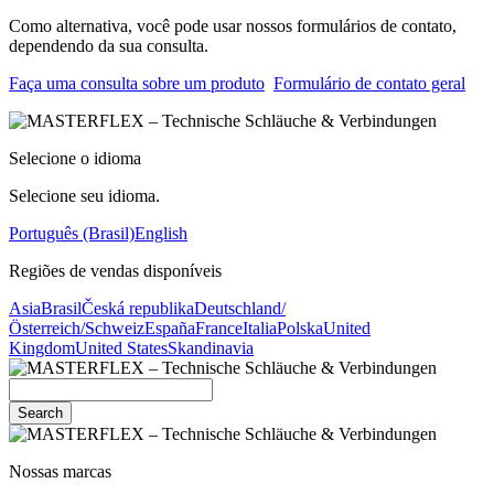
Como alternativa, você pode usar nossos formulários de contato,
dependendo da sua consulta.
Faça uma consulta sobre um produto
Formulário de contato geral
Selecione o idioma
Selecione seu idioma.
Português (Brasil)
English
Regiões de vendas disponíveis
Asia
Brasil
Česká republika
Deutschland/
Österreich/Schweiz
España
France
Italia
Polska
United
Kingdom
United States
Skandinavia
Search
Nossas marcas