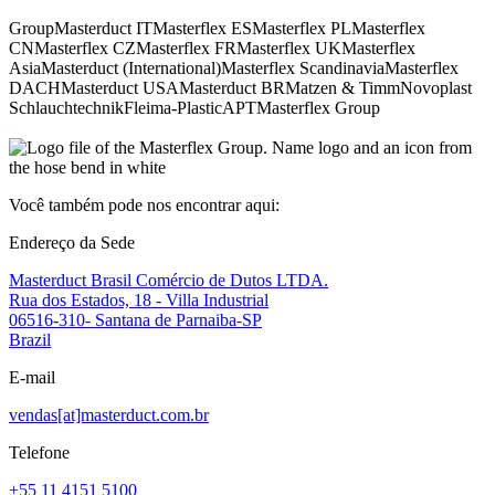
Group
Masterduct IT
Masterflex ES
Masterflex PL
Masterflex
CN
Masterflex CZ
Masterflex FR
Masterflex UK
Masterflex
Asia
Masterduct (International)
Masterflex Scandinavia
Masterflex
DACH
Masterduct USA
Masterduct BR
Matzen & Timm
Novoplast
Schlauchtechnik
Fleima-Plastic
APT
Masterflex Group
Você também pode nos encontrar aqui:
Endereço da Sede
Masterduct Brasil Comércio de Dutos LTDA.
Rua dos Estados, 18 - Villa Industrial
06516-310- Santana de Parnaiba-SP
Brazil
E-mail
vendas[at]masterduct.com.br
Telefone
+55 11 4151 5100