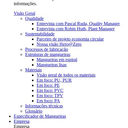
informações.
Visão Geral
Qualidade
Entrevista com Pascal Ruda, Quality Manager
Entrevista com Robin Huth, Plant Manager
Sustentabilidade
Parceiro de projeto economia circular
Nossa visão Hero@Zero
Processos de fabricação
Estruturas de mangueiras
Mangueiras em espiral
Mangueiras lisas
Materiais
Visão geral de todos os materiais
Em foco: PU, PUR
Em foco: PE
Em foco: PVC
Em foco: TPV
Em foco: PA
Informações técnicas
Glossário
Especificador de Mangueiras
Empresa
Empresa