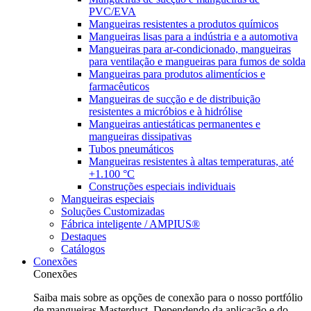
PVC/EVA
Mangueiras resistentes a produtos químicos
Mangueiras lisas para a indústria e a automotiva
Mangueiras para ar-condicionado, mangueiras
para ventilação e mangueiras para fumos de solda
Mangueiras para produtos alimentícios e
farmacêuticos
Mangueiras de sucção e de distribuição
resistentes a micróbios e à hidrólise
Mangueiras antiestáticas permanentes e
mangueiras dissipativas
Tubos pneumáticos
Mangueiras resistentes à altas temperaturas, até
+1.100 °C
Construções especiais individuais
Mangueiras especiais
Soluções Customizadas
Fábrica inteligente / AMPIUS®
Destaques
Catálogos
Conexões
Conexões
Saiba mais sobre as opções de conexão para o nosso portfólio
de mangueiras Masterduct. Dependendo da aplicação e do