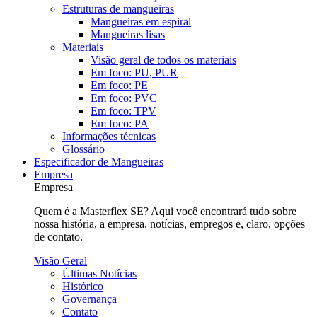
Estruturas de mangueiras
Mangueiras em espiral
Mangueiras lisas
Materiais
Visão geral de todos os materiais
Em foco: PU, PUR
Em foco: PE
Em foco: PVC
Em foco: TPV
Em foco: PA
Informações técnicas
Glossário
Especificador de Mangueiras
Empresa
Empresa
Quem é a Masterflex SE? Aqui você encontrará tudo sobre
nossa história, a empresa, notícias, empregos e, claro, opções
de contato.
Visão Geral
Últimas Notícias
Histórico
Governança
Contato