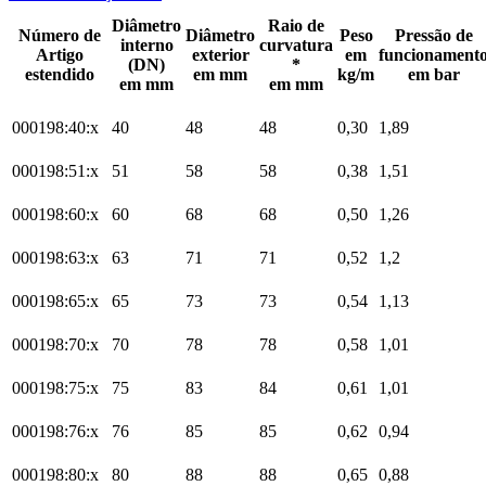
Diâmetro
Raio de
Número de
Diâmetro
Peso
Pressão de
interno
curvatura
Artigo
exterior
em
funcionament
(DN)
*
estendido
em mm
kg/m
em bar
em mm
em mm
000198:40:x
40
48
48
0,30
1,89
000198:51:x
51
58
58
0,38
1,51
000198:60:x
60
68
68
0,50
1,26
000198:63:x
63
71
71
0,52
1,2
000198:65:x
65
73
73
0,54
1,13
000198:70:x
70
78
78
0,58
1,01
000198:75:x
75
83
84
0,61
1,01
000198:76:x
76
85
85
0,62
0,94
000198:80:x
80
88
88
0,65
0,88