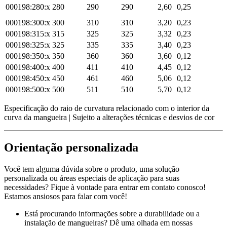
000198:280:x
280
290
290
2,60
0,25
000198:300:x
300
310
310
3,20
0,23
000198:315:x
315
325
325
3,32
0,23
000198:325:x
325
335
335
3,40
0,23
000198:350:x
350
360
360
3,60
0,12
000198:400:x
400
411
410
4,45
0,12
000198:450:x
450
461
460
5,06
0,12
000198:500:x
500
511
510
5,70
0,12
Especificação do raio de curvatura relacionado com o interior da
curva da mangueira | Sujeito a alterações técnicas e desvios de cor
Orientação personalizada
Você tem alguma dúvida sobre o produto, uma solução
personalizada ou áreas especiais de aplicação para suas
necessidades? Fique à vontade para entrar em contato conosco!
Estamos ansiosos para falar com você!
Está procurando informações sobre a durabilidade ou a
instalação de mangueiras? Dê uma olhada em nossas