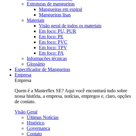
Estruturas de mangueiras
Mangueiras em espiral
Mangueiras lisas
Materiais
Visão geral de todos os materiais
Em foco: PU, PUR
Em foco: PE
Em foco: PVC
Em foco: TPV
Em foco: PA
Informações técnicas
Glossário
Especificador de Mangueiras
Empresa
Empresa
Quem é a Masterflex SE? Aqui você encontrará tudo sobre
nossa história, a empresa, notícias, empregos e, claro, opções
de contato.
Visão Geral
Últimas Notícias
Histórico
Governança
Contato