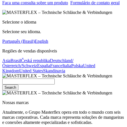
Faça uma consulta sobre um produto
Formulário de contato geral
Selecione o idioma
Selecione seu idioma.
Português (Brasil)
English
Regiões de vendas disponíveis
Asia
Brasil
Česká republika
Deutschland/
Österreich/Schweiz
España
France
Italia
Polska
United
Kingdom
United States
Skandinavia
Search
Nossas marcas
Atualmente, o Grupo Masterflex opera em todo o mundo com seis
marcas corporativas. Cada marca representa soluções de mangueiras
e conexões altamente especializadas e sofisticadas.