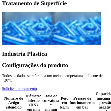
Tratamento de Superfície
Indústria Plástica
Configurações do produto
Todos os dados se referem a um meio e temperatura ambiente de
+20°C.
Solicite um orçamento
Capacid
Diâmetro
Raio de
Número de
Peso
Pressão de
máxima 
interno
curvatura
Artigo
em
funcionamento
pressã
(DN)
*
estendido
kg/m
em bar
negativ
em mm
em mm