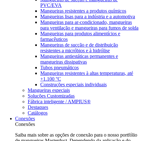
PVC/EVA
Mangueiras resistentes a produtos químicos
Mangueiras lisas para a indústria e a automotiva
Mangueiras para ar-condicionado, mangueiras
para ventilação e mangueiras para fumos de solda
Mangueiras para produtos alimentícios e
farmacêuticos
Mangueiras de sucção e de distribuição
resistentes a micróbios e à hidrólise
Mangueiras antiestáticas permanentes e
mangueiras dissipativas
Tubos pneumáticos
Mangueiras resistentes à altas temperaturas, até
+1.100 °C
Construções especiais individuais
Mangueiras especiais
Soluções Customizadas
Fábrica inteligente / AMPIUS®
Destaques
Catálogos
Conexões
Conexões
Saiba mais sobre as opções de conexão para o nosso portfólio
de mangueiras Masterduct. Dependendo da aplicação e do