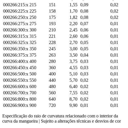
000266:215:x
215
151
1,55
0,09
0,02
000266:225:x
225
158
1,70
0,08
0,02
000266:250:x
250
175
1,82
0,08
0,02
000266:275:x
275
193
2,20
0,07
0,01
000266:300:x
300
210
2,45
0,06
0,01
000266:315:x
315
221
2,60
0,06
0,01
000266:325:x
325
228
2,70
0,05
0,01
000266:350:x
350
245
3,00
0,05
0,01
000266:375:x
375
263
3,50
0,04
0,01
000266:400:x
400
280
3,75
0,03
0,01
000266:450:x
450
360
4,55
0,03
0,01
000266:500:x
500
400
5,10
0,03
0,01
000266:550:x
550
440
5,70
0,02
0,01
000266:600:x
600
480
6,40
0,02
0,01
000266:700:x
700
560
7,55
0,02
0,01
000266:800:x
800
640
8,70
0,02
0,01
000266:900:x
900
720
9,90
0,01
0,01
Especificação do raio de curvatura relacionado com o interior da
curva da mangueira | Sujeito a alterações técnicas e desvios de cor