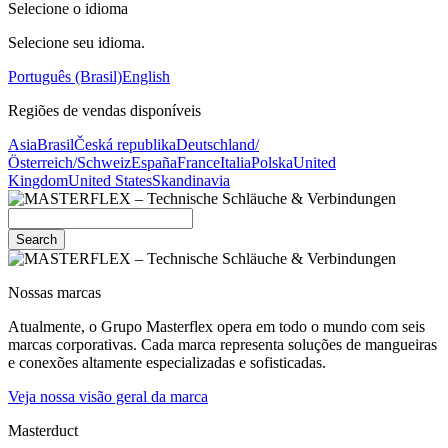
Selecione o idioma
Selecione seu idioma.
Português (Brasil)
English
Regiões de vendas disponíveis
Asia
Brasil
Česká republika
Deutschland/
Österreich/Schweiz
España
France
Italia
Polska
United
Kingdom
United States
Skandinavia
Search
Nossas marcas
Atualmente, o Grupo Masterflex opera em todo o mundo com seis
marcas corporativas. Cada marca representa soluções de mangueiras
e conexões altamente especializadas e sofisticadas.
Veja nossa visão geral da marca
Masterduct