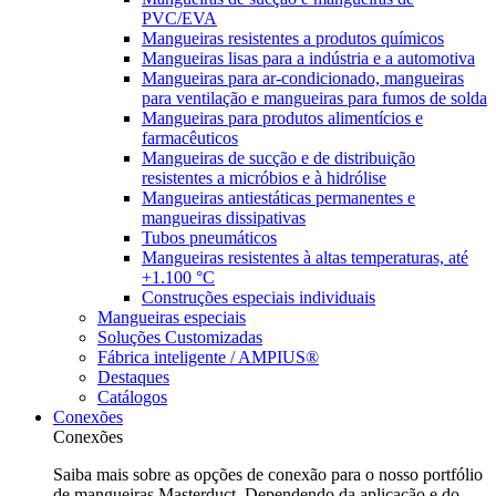
PVC/EVA
Mangueiras resistentes a produtos químicos
Mangueiras lisas para a indústria e a automotiva
Mangueiras para ar-condicionado, mangueiras
para ventilação e mangueiras para fumos de solda
Mangueiras para produtos alimentícios e
farmacêuticos
Mangueiras de sucção e de distribuição
resistentes a micróbios e à hidrólise
Mangueiras antiestáticas permanentes e
mangueiras dissipativas
Tubos pneumáticos
Mangueiras resistentes à altas temperaturas, até
+1.100 °C
Construções especiais individuais
Mangueiras especiais
Soluções Customizadas
Fábrica inteligente / AMPIUS®
Destaques
Catálogos
Conexões
Conexões
Saiba mais sobre as opções de conexão para o nosso portfólio
de mangueiras Masterduct. Dependendo da aplicação e do