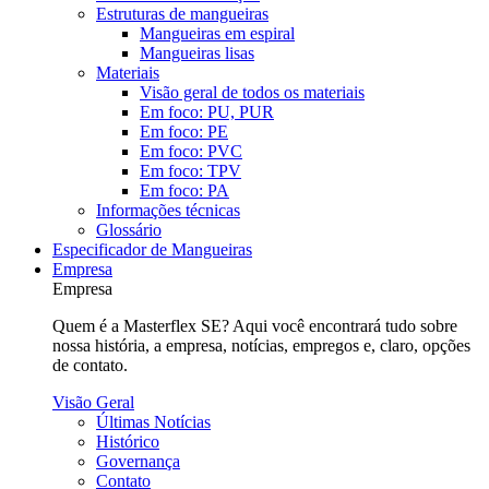
Estruturas de mangueiras
Mangueiras em espiral
Mangueiras lisas
Materiais
Visão geral de todos os materiais
Em foco: PU, PUR
Em foco: PE
Em foco: PVC
Em foco: TPV
Em foco: PA
Informações técnicas
Glossário
Especificador de Mangueiras
Empresa
Empresa
Quem é a Masterflex SE? Aqui você encontrará tudo sobre
nossa história, a empresa, notícias, empregos e, claro, opções
de contato.
Visão Geral
Últimas Notícias
Histórico
Governança
Contato