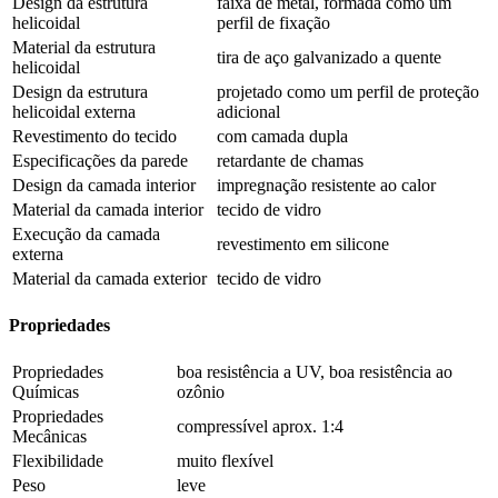
Design da estrutura
faixa de metal, formada como um
helicoidal
perfil de fixação
Material da estrutura
tira de aço galvanizado a quente
helicoidal
Design da estrutura
projetado como um perfil de proteção
helicoidal externa
adicional
Revestimento do tecido
com camada dupla
Especificações da parede
retardante de chamas
Design da camada interior
impregnação resistente ao calor
Material da camada interior
tecido de vidro
Execução da camada
revestimento em silicone
externa
Material da camada exterior
tecido de vidro
Propriedades
Propriedades
boa resistência a UV, boa resistência ao
Químicas
ozônio
Propriedades
compressível aprox. 1:4
Mecânicas
Flexibilidade
muito flexível
Peso
leve