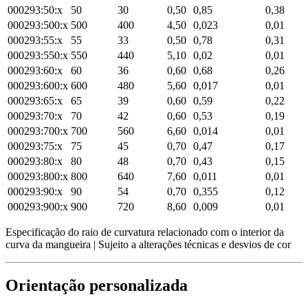
000293:50:x
50
30
0,50
0,85
0,38
000293:500:x
500
400
4,50
0,023
0,01
000293:55:x
55
33
0,50
0,78
0,31
000293:550:x
550
440
5,10
0,02
0,01
000293:60:x
60
36
0,60
0,68
0,26
000293:600:x
600
480
5,60
0,017
0,01
000293:65:x
65
39
0,60
0,59
0,22
000293:70:x
70
42
0,60
0,53
0,19
000293:700:x
700
560
6,60
0,014
0,01
000293:75:x
75
45
0,70
0,47
0,17
000293:80:x
80
48
0,70
0,43
0,15
000293:800:x
800
640
7,60
0,011
0,01
000293:90:x
90
54
0,70
0,355
0,12
000293:900:x
900
720
8,60
0,009
0,01
Especificação do raio de curvatura relacionado com o interior da
curva da mangueira | Sujeito a alterações técnicas e desvios de cor
Orientação personalizada