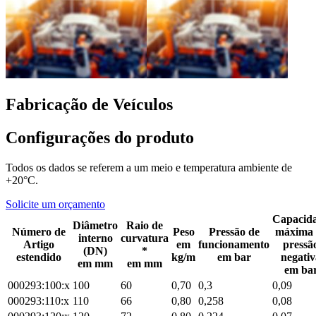
Fabricação de Veículos
Configurações do produto
Todos os dados se referem a um meio e temperatura ambiente de
+20°C.
Solicite um orçamento
Capacid
Diâmetro
Raio de
Número de
Peso
Pressão de
máxima 
interno
curvatura
Artigo
em
funcionamento
pressã
(DN)
*
estendido
kg/m
em bar
negativ
em mm
em mm
em ba
000293:100:x
100
60
0,70
0,3
0,09
000293:110:x
110
66
0,80
0,258
0,08